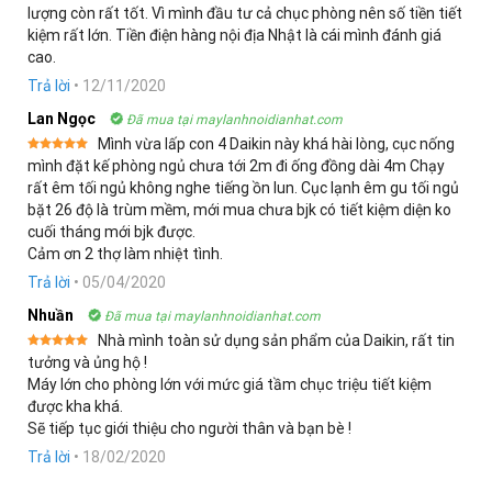
lượng còn rất tốt. Vì mình đầu tư cả chục phòng nên số tiền tiết
kiệm rất lớn. Tiền điện hàng nội địa Nhật là cái mình đánh giá
cao.
Trả lời
•
12/11/2020
Lan Ngọc
Đã mua tại maylanhnoidianhat.com
Mình vừa lấp con 4 Daikin này khá hài lòng, cục nống
Được xếp
mình đặt kế phòng ngủ chưa tới 2m đi ống đồng dài 4m Chạy
hạng
5
5
rất êm tối ngủ không nghe tiếng ồn lun. Cục lạnh êm gu tối ngủ
sao
bặt 26 độ là trùm mềm, mới mua chưa bjk có tiết kiệm diện ko
cuối tháng mới bjk được.
Cảm ơn 2 thợ làm nhiệt tình.
Trả lời
•
05/04/2020
Nhuần
Đã mua tại maylanhnoidianhat.com
Nhà mình toàn sử dụng sản phẩm của Daikin, rất tin
Được xếp
tưởng và ủng hộ !
hạng
5
5
Máy lớn cho phòng lớn với mức giá tầm chục triệu tiết kiệm
sao
được kha khá.
Sẽ tiếp tục giới thiệu cho người thân và bạn bè !
Trả lời
•
18/02/2020