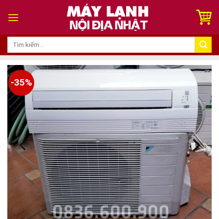
Skip
to
content
Tìm
kiếm:
-35%