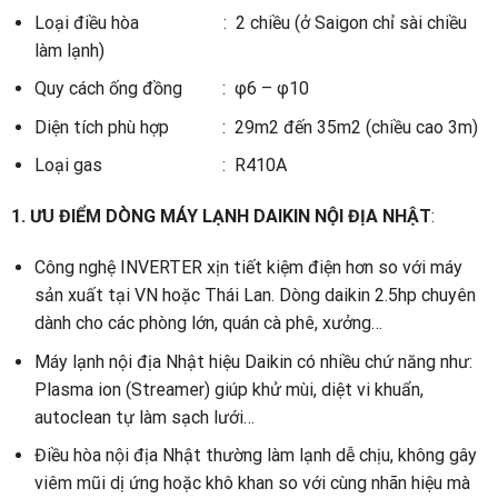
Loại điều hòa : 2 chiều (ở Saigon chỉ sài chiều
làm lạnh)
Quy cách ống đồng : φ6 – φ10
Diện tích phù hợp : 29m2 đến 35m2 (chiều cao 3m)
Loại gas : R410A
1.
ƯU ĐIỂM DÒNG MÁY LẠNH DAIKIN NỘI ĐỊA NHẬT
:
Công nghệ INVERTER xịn tiết kiệm điện hơn so với máy
sản xuất tại VN hoặc Thái Lan. Dòng daikin 2.5hp chuyên
dành cho các phòng lớn, quán cà phê, xưởng…
Máy lạnh nội địa Nhật hiệu Daikin có nhiều chứ năng như:
Plasma ion (Streamer) giúp khử mùi, diệt vi khuẩn,
autoclean tự làm sạch lưới…
Điều hòa nội địa Nhật thường làm lạnh dễ chịu, không gây
viêm mũi dị ứng hoặc khô khan so với cùng nhãn hiệu mà