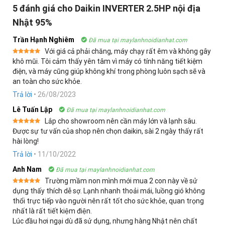
5 đánh giá cho
Daikin INVERTER 2.5HP nội địa
Nhật 95%
Trần Hạnh Nghiêm
Đã mua tại maylanhnoidianhat.com
Với giá cả phải chăng, máy chạy rất êm và không gây
Được xếp
khô mũi. Tôi cảm thấy yên tâm vì máy có tính năng tiết kiệm
hạng
5
5
điện, và máy cũng giúp không khí trong phòng luôn sạch sẽ và
sao
an toàn cho sức khỏe.
Trả lời
•
26/08/2023
Lê Tuấn Lập
Đã mua tại maylanhnoidianhat.com
Lắp cho showroom nên cần máy lớn và lạnh sâu.
Được xếp
Được sự tư vấn của shop nên chọn daikin, sài 2 ngày thấy rất
hạng
5
5
hài lòng!
sao
Trả lời
•
11/10/2022
Anh Nam
Đã mua tại maylanhnoidianhat.com
Trường mầm non mình mới mua 2 con này về sử
Được xếp
dụng thấy thích dễ sợ. Lạnh nhanh thoải mái, luồng gió không
hạng
5
5
thổi trực tiếp vào người nên rất tốt cho sức khỏe, quan trọng
sao
nhất là rất tiết kiệm điện.
Lúc đầu hơi ngại dù đã sử dụng, nhưng hàng Nhật nên chất