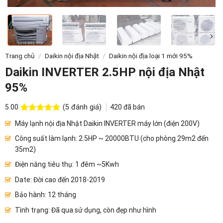
Trang chủ
/
Daikin nội địa Nhật
/
Daikin nội địa loại 1 mới 95%
Daikin INVERTER 2.5HP nội địa Nhật
95%
(
5
đánh giá)
420
đã bán
5.00
5.00
5
trên 5
Máy lạnh nội địa Nhật Daikin INVERTER máy lớn (điện 200V)
dựa trên
đánh giá
Công suất làm lạnh: 2.5HP ~ 20000BTU (cho phòng 29m2 đến
35m2)
Điện năng tiêu thụ: 1 đêm ~5Kwh
Date: Đời cao đến 2018-2019
Bảo hành: 12 tháng
Tình trạng: Đã qua sử dụng, còn đẹp như hình